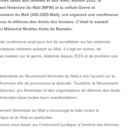
nces faites aux femmes et aux filles, édition 2022, le
t féministe du Mali (MFM) et la cellule Genre et
ement du Mali (GELGED-Mali), ont organisé une conférence
our la défense des droits des femmes. C’était le samedi
au Mémorial Modibo Keita de Bamako.
te conférence avait pour but de sensibiliser sur les violences
ratiques néfastes existant au Mali. Il s’agit en outres, de
ences basées sur le genre, élaborée depuis 2015 et de produire une
sentante du Mouvement féministe du Mali a mis l’accent sur la
t hommes afin de promouvoir la diversité. Toutefois, le Mouvement
verses, pro féministes et des organisations de défense des droits
triarcales dans toutes leurs manifestations.
ement féministes du Mali a encouragé la lutte contre la
ue et du Mali en particulier.
evons nous baser sur l’instrument juridique à l’endroit des femmes.