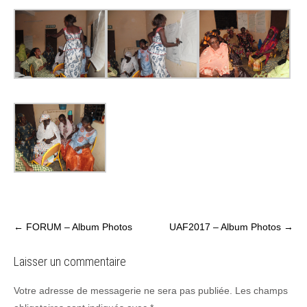
P
←
FORUM – Album Photos
UAF2017 – Album Photos
→
o
s
Laisser un commentaire
t
Votre adresse de messagerie ne sera pas publiée.
Les champs
n