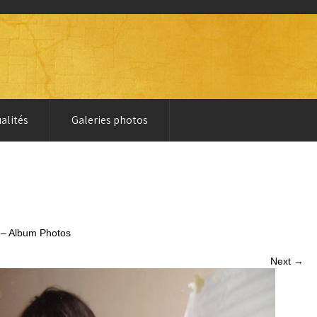
alités
Galeries photos
 – Album Photos
Next →